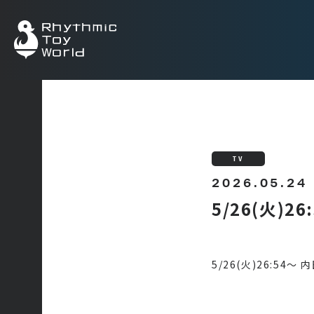
TV
2026.05.24
5/26(火)
5/26(火)26:54