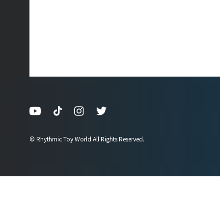
©︎ Rhythmic Toy World All Rights Reserved.